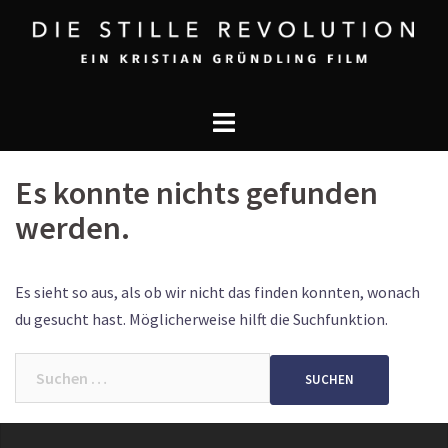
Zum
Inhalt
springen
DIE
STILLE
REVOLUTION
Es konnte nichts gefunden
werden.
Es sieht so aus, als ob wir nicht das finden konnten, wonach
du gesucht hast. Möglicherweise hilft die Suchfunktion.
Suchen
nach: